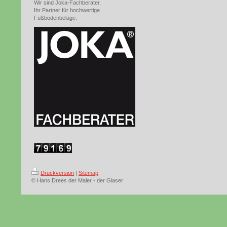
Wir sind Joka-Fachberater,
Ihr Partner für hochwertige
Fußbodenbeläge.
Druckversion
|
Sitemap
© Hans Drees der Maler - der Glaser