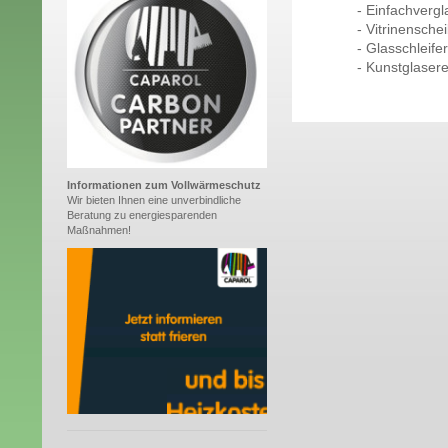
- Einfachvergl
- Vitrinensch
- Glasschleifer
- Kunstglasere
Informationen zum Vollwärmeschutz
Wir bieten Ihnen eine unverbindliche
Beratung zu energiesparenden
Maßnahmen!