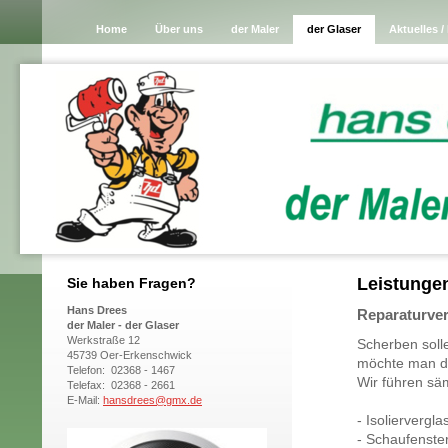
Home
Über uns
der Maler
der Glaser
Aktuelles /
Leistunge
Sie haben Fragen?
Hans Drees
Reparaturve
der Maler - der Glaser
Werkstraße 12
Scherben solle
45739 Oer-Erkenschwick
möchte man d
Telefon: 02368 - 1467
Wir führen sä
Telefax: 02368 - 2661
E-Mail:
hansdrees@gmx.de
- Isoliervergl
- Schaufenste