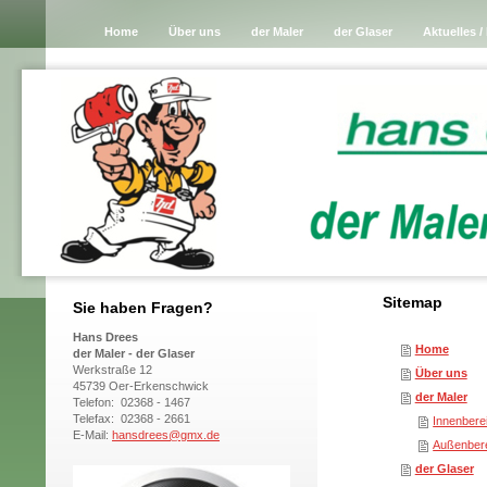
Home
Über uns
der Maler
der Glaser
Aktuelles /
Sitemap
Sie haben Fragen?
Hans Drees
Home
der Maler - der Glaser
Werkstraße 12
Über uns
45739 Oer-Erkenschwick
der Maler
Telefon: 02368 - 1467
Telefax: 02368 - 2661
Innenbere
E-Mail:
hansdrees@gmx.de
Außenber
der Glaser