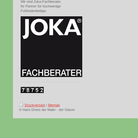
Wir sind Joka-Fachberater,
Ihr Partner für hochwertige
Fußbodenbeläge.
Druckversion
|
Sitemap
© Hans Drees der Maler - der Glaser