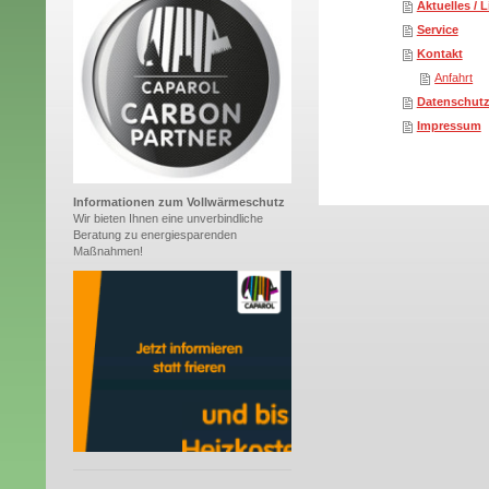
Aktuelles / 
Service
Kontakt
Anfahrt
Datenschut
Impressum
Informationen zum Vollwärmeschutz
Wir bieten Ihnen eine unverbindliche
Beratung zu energiesparenden
Maßnahmen!